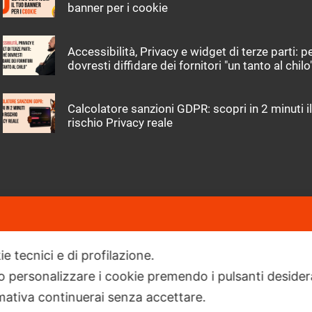
banner per i cookie
Accessibilità, Privacy e widget di terze parti: 
dovresti diffidare dei fornitori "un tanto al chilo
Calcolatore sanzioni GDPR: scopri in 2 minuti il
rischio Privacy reale
ie tecnici e di profilazione.
Il GDPR e la privacy sono materie co
 o personalizzare i cookie premendo i pulsanti desider
Gli adempimenti di conformità infatti r
esperto.
ativa continuerai senza accettare.
Per Banner e Policy puoi fare affidam