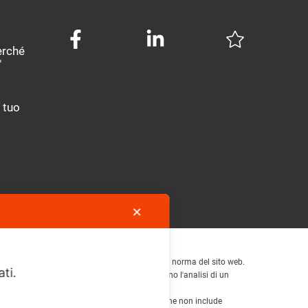
perché
"
 tuo
✕
mplesse che non si esauriscono con la messa a norma del sito web.
ati.
iguardano tutti gli ambiti aziendali e richiedono l'analisi di un
ento su My Agile Privacy ®, l'unica soluzione che non include