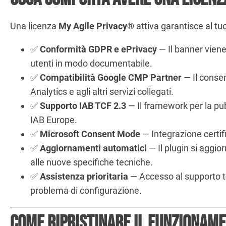
Una licenza
My Agile Privacy®
attiva garantisce al tuo
✅
Conformità GDPR e ePrivacy
— Il banner viene
utenti in modo documentabile.
✅
Compatibilità Google CMP Partner
— Il conse
Analytics e agli altri servizi collegati.
✅
Supporto IAB TCF 2.3
— Il framework per la pub
IAB Europe.
✅
Microsoft Consent Mode
— Integrazione certifi
✅
Aggiornamenti automatici
— Il plugin si aggio
alle nuove specifiche tecniche.
✅
Assistenza prioritaria
— Accesso al supporto t
problema di configurazione.
Come ripristinare il funzionam