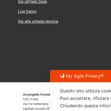
Vai all'Help Desk
Live Demo
Vai alla scheda tecnica
×
Assistenza
Come puoi ricevere assistenza su questo 
contenuto?
🤖 Chiedi all'AI
Risposta veloce → Usa la tua AI di
fiducia
Ottieni un'analisi immediata di questa
pagina con gli strumenti che usi
quotidianamente.
My Agile Privacy®
Chiedi all'AI
Questo sito utilizza cook
Un progetto Formula Agile SRL
Puoi accettare, rifiutare
COE 31366
👥 Contatta un operatore umano
Via Tre Settembre, 99 - 47891 Dogana - San Marino - RSM
Chiudendo questa inform
Risposta esatta → Parla con persone
Capitale sociale 26'000€
reali