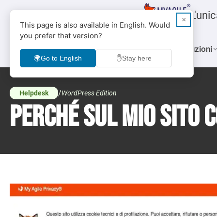
L'uni
×
This page is also available in English. Would
you prefer that version?
Soluzioni
🌍
Go to English
✋
Stay here
/
Helpdesk
WordPress Edition
Perché sul mio sito 